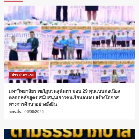
!
โล
จิ
สติ
กส์
(ภาค
พิเศษ)
สวนสุนันทา
ร่วม
กับ
ITBS
LOGISTICS
ข่าวล่ามาแรง
เรียน
วัน
อาทิตย์
มหาวิทยาลัยราชภัฏสวนสุนันทา มอบ 29 ทุนแบบต่อเนื่อง
วัน
ตลอดหลักสูตร สนับสนุนเยาวชนเรียนจนจบ สร้างโอกาส
เดียว
ทางการศึกษาอย่างยั่งยืน
จบ
ตอนนั้น
06/08/2026
ได้
ภายใน
2
ปี