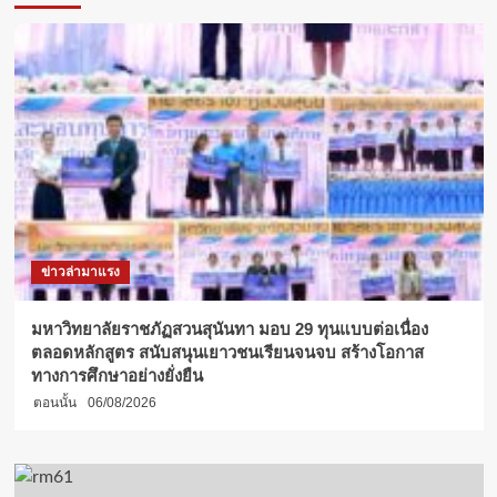
คอลเลจ”
จาก
อังกฤษ
เปิด
ตัว
แคมปัส
ใหม่
ใน
ไทย
“ไบรท์
ตัน
คอลเลจ
วิภาวดี” เปิด
ข่าวล่ามาแรง
บท
ใหม่
การ
มหาวิทยาลัยราชภัฏสวนสุนันทา มอบ 29 ทุนแบบต่อเนื่อง
ศึกษา
ตลอดหลักสูตร สนับสนุนเยาวชนเรียนจนจบ สร้างโอกาส
ระดับ
ทางการศึกษาอย่างยั่งยืน
โลก
ตอนนั้น
06/08/2026
โดย
เปิด
ตัว
ครู
ใหญ่