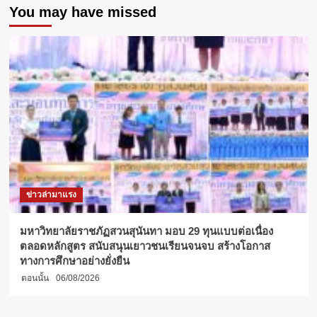
You may have missed
มมี่
–
ธน
สิตา
แสง
ประทีป”
นศ.
ม.รังสิต
เด็ก
ไทย
ไกล
ถิ่น
ความ
ฝัน
ข่าวล่ามาแรง
ที่
เป็น
จริง
มหาวิทยาลัยราชภัฏสวนสุนันทา มอบ 29 ทุนแบบต่อเนื่อง
ใน
ตลอดหลักสูตร สนับสนุนเยาวชนเรียนจนจบ สร้างโอกาส
ต่าง
ทางการศึกษาอย่างยั่งยืน
แดน
ตอนนั้น
06/08/2026