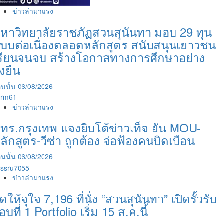
วัน
ข่าวล่ามาแรง
อาทิตย์
หาวิทยาลัยราชภัฏสวนสุนันทา มอบ 29 ทุน
วัน
เดียว
บบต่อเนื่องตลอดหลักสูตร สนับสนุนเยาวชน
จบ
รียนจนจบ สร้างโอกาสทางการศึกษาอย่าง
ได้
ั่งยืน
ภายใน
2
นนั้น
06/08/2026
ปี
ข่าวล่ามาแรง
ทร.กรุงเทพ แจงยิบโต้ข่าวเท็จ ยัน MOU-
ลักสูตร-วีซ่า ถูกต้อง จ่อฟ้องคนบิดเบือน
นนั้น
06/08/2026
ข่าวล่ามาแรง
ัดให้จุใจ 7,196 ที่นั่ง “สวนสุนันทา” เปิดรั้วรับ
อบที่ 1 Portfolio เริ่ม 15 ส.ค.นี้