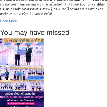
ความต้องการของตลาดแรงงานด้านโลจิสติกส์ สร้างเครือข่ายและเปลี่ยน
ประสบการณ์ทำงานร่วมกับระหว่างผู้เรียน เพิ่มโอกาสความก้าวหน้าทาง
อาชีพ สามารถเทียบโอนหน่วยกิตได้...
Read
Read More
more
You may have missed
about
หลักสูตร
แห่ง
อนาคต
!
โล
จิ
สติ
กส์
(ภาค
พิเศษ)
สวนสุนันทา
ร่วม
กับ
ITBS
LOGISTICS
เรียน