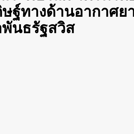
ดิษฐ์ทางด้านอากาศย
พันธรัฐสวิส