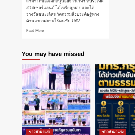
สามารถของเด็กหนูน้อยจ้าวเวหา ที่ประเทศ
สวิสเซอร์แลนด์ ได้เหรียญทอง และได้
รางวัลชนะเลิศนวัตกรรมสิ่งประดิษฐ์ทาง
ด้านอากาศยานไร้คนขับ UAV...
Read
Read More
more
about
เด็ก
You may have missed
ไทย
คว้า
รางวัล
ระดับ
โลก
โด
รน
ไทย
ชนะ
เลิศ
นวัตกรรม
สิ่ง
ประดิษฐ์
ทาง
ข่าวล่ามาแรง
ข่าวล่ามาแรง
ด้าน