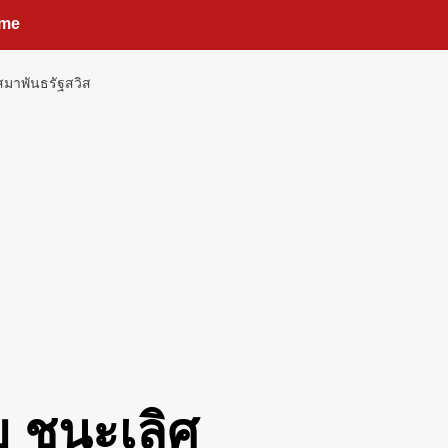
me
สมาพันธรัฐสวิส
ย ชนะเลิศ