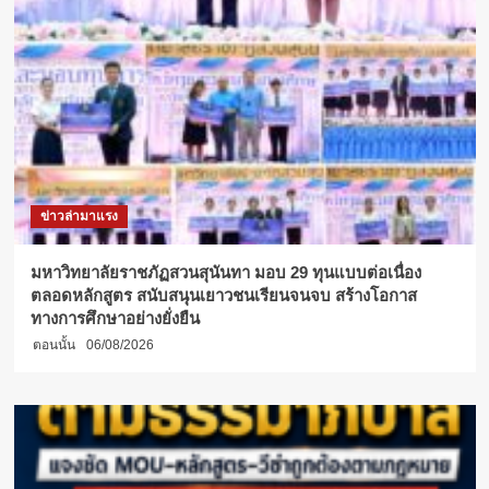
เสรีภาพ
ให้
เกียรติ
เป็น
วิทยากร
บรรยาย
พิเศษ
ให้
นักศึกษา
ผู้
ข่าวล่ามาแรง
อบรม
หลักสูตร
ไกล่
มหาวิทยาลัยราชภัฏสวนสุนันทา มอบ 29 ทุนแบบต่อเนื่อง
เกลี่ย
ตลอดหลักสูตร สนับสนุนเยาวชนเรียนจนจบ สร้างโอกาส
ข้อ
ทางการศึกษาอย่างยั่งยืน
พิพาทฯ
ตอนนั้น
06/08/2026
รุ่น
4
วิทยาลัย
ทอง
สุข