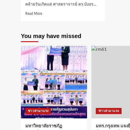
คล้ายวันเกิดแด่ ศาสตราจารย์ ดร.บังอร...
Read
Read More
more
about
อธิการบดี
You may have missed
มกธ.จัด
งาน
เฉลิม
ฉลอง
ครบ
รอบ
22
ปี
อย่าง
ยิ่ง
ใหญ่
พร้อม
โชว์
ความ
ข่าวล่ามาแรง
ข่าวล่ามาแรง
สำเร็จ
ด้าน
การ
มหาวิทยาลัยราชภัฏ
มทร.กรุงเทพ แจงยิ
กีฬา