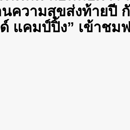
ลานความสุขส่งท้ายปี 
์ แคมป์ปิ้ง” เข้าชมฟร