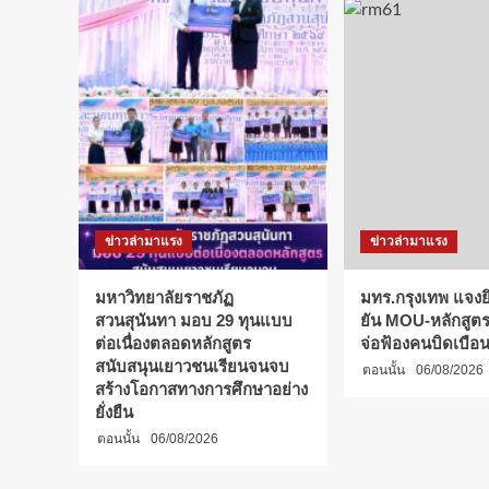
เต็นท์
นอน
นับ
ดาว
เคล้า
เสียง
เพลง”
จ.อุทัยธานี
เปิด
ลาน
ความ
ข่าวล่ามาแรง
ข่าวล่ามาแรง
สุข
ส่ง
ท้าย
มหาวิทยาลัยราชภัฏ
มทร.กรุงเทพ แจงยิ
ปี
สวนสุนันทา มอบ 29 ทุนแบบ
ยัน MOU-หลักสูตร-
กับ
ต่อเนื่องตลอดหลักสูตร
จ่อฟ้องคนบิดเบือ
งาน
สนับสนุนเยาวชนเรียนจนจบ
ตอนนั้น
06/08/2026
“วังทอง
สร้างโอกาสทางการศึกษาอย่าง
โฟล์ค
ยั่งยืน
มิวสิค
แอนด์
ตอนนั้น
06/08/2026
แคม
ป์