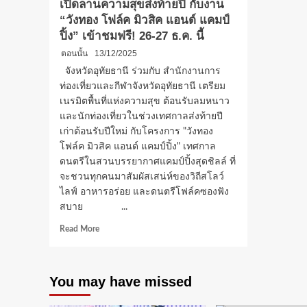
เปิดลานความสุขส่งท้ายปี กับงาน
“วังทอง โฟล์ค มิวสิค แอนด์ แคมป์
ปิ้ง” เข้าชมฟรี! 26-27 ธ.ค. นี้
ตอนนั้น
13/12/2025
จังหวัดอุทัยธานี ร่วมกับ สำนักงานการ
ท่องเที่ยวและกีฬาจังหวัดอุทัยธานี เตรียม
เนรมิตพื้นที่แห่งความสุข ต้อนรับลมหนาว
และนักท่องเที่ยวในช่วงเทศกาลส่งท้ายปี
เก่าต้อนรับปีใหม่ กับโครงการ "วังทอง
โฟล์ค มิวสิค แอนด์ แคมป์ปิ้ง" เทศกาล
ดนตรีในสวนบรรยากาศแคมป์ปิ้งสุดชิลล์ ที่
จะชวนทุกคนมาสัมผัสเสน่ห์ของวิถีสโลว์
ไลฟ์ อาหารอร่อย และดนตรีโฟล์คซองฟัง
สบาย ...
Read
Read More
more
about
“หนาว
You may have missed
นี้…
ชวน
กาง