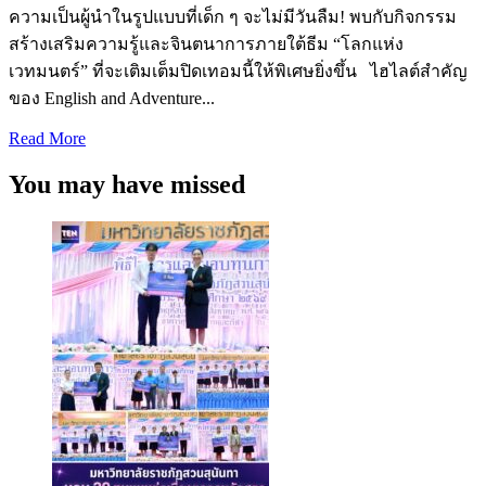
ความเป็นผู้นำในรูปแบบที่เด็ก ๆ จะไม่มีวันลืม! พบกับกิจกรรม
สร้างเสริมความรู้และจินตนาการภายใต้ธีม “โลกแห่ง
เวทมนตร์” ที่จะเติมเต็มปิดเทอมนี้ให้พิเศษยิ่งขึ้น ไฮไลต์สำคัญ
ของ English and Adventure...
Read
Read More
more
about
You may have missed
สัมผัส
ประสบการณ์
มหัศจรรย์
กับ
English
Summer
Camp
ณ
โรงเรียน
นานาชาติ
St.
Stephen’s