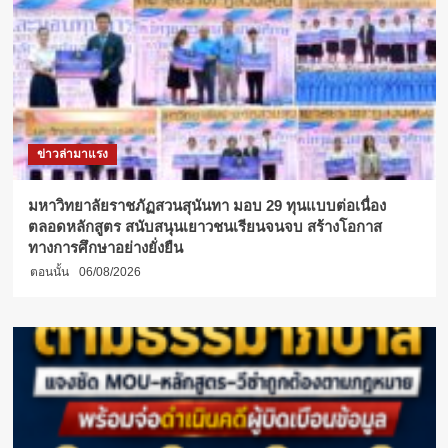
รอบ
ชิง
ชนะ
เลิศ
ผู้
บริหาร
สวนสุนันทา
พร้อม
ข่าวล่ามาแรง
เอกอัครราชทูต
หาน
จื้อ
มหาวิทยาลัยราชภัฏสวนสุนันทา มอบ 29 ทุนแบบต่อเนื่อง
เฉียง
ตลอดหลักสูตร สนับสนุนเยาวชนเรียนจนจบ สร้างโอกาส
ร่วม
ทางการศึกษาอย่างยั่งยืน
พิธี
ตอนนั้น
06/08/2026
ปิด
คึกคัก