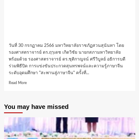
วันที่ 30 กรกฏาคม 2566 มหาวิทยาลัยราชภัฏสวนสุนันทา โดย
รองศาสตราจารย์ ดร.ฤๅเดช​ เกิดวิชัย​ นายกสภา​มหาวิทยาลัย
พร้อมด้วย รองศาสตราจารย์ ดร.ชุติกาญจน์ ศรีวิบูลย์ อธิการบดี
ร่วมพิธีปิด การแข่งขันประกวดสุนทรพจน์และความรู้ภาษาจีน
ระดับอุดมศึกษา "สะพานสู่ภาษาจีน" ครั้งที่...
Read
Read More
more
about
“สะพาน
You may have missed
สู่
ภาษา
จีน”
ครั้ง
ที่
22