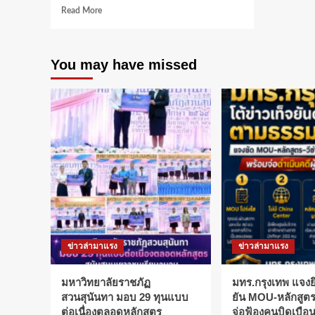
Read
Read More
more
about
สสวท.
You may have missed
เร่ง
ปั้น
เด็ก
ไทย
เป็น
นัก
วิทยาศาสตร์
พัฒนา
ชาติ
รับ
สมัคร
ทุน
พสวท.
และ
ข่าวล่ามาแรง
ข่าวล่ามาแรง
โครงการ
ห้องเรียน
พสวท.
มหาวิทยาลัยราชภัฏ
มทร.กรุงเทพ แจงยิ
(สู่
สวนสุนันทา มอบ 29 ทุนแบบ
ยัน MOU-หลักสูตร-
ความ
ต่อเนื่องตลอดหลักสูตร
จ่อฟ้องคนบิดเบือ