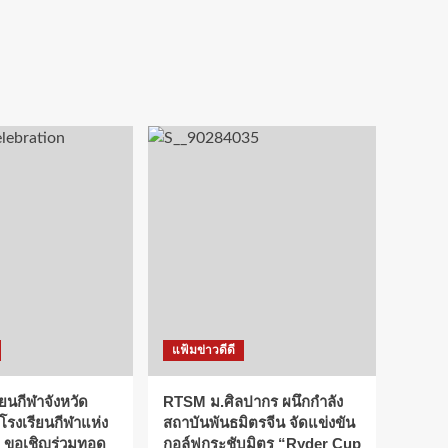
แฟ้มข่าวดีดี
ียนกีฬาจังหวัด
RTSM ม.ศิลปากร ผนึกกำลัง
 โรงเรียนกีฬาแห่ง
สถาบันพันธมิตรจีน จัดแข่งขัน
 ขอเชิญร่วมทอด
กอล์ฟกระชับมิตร “Ryder Cup