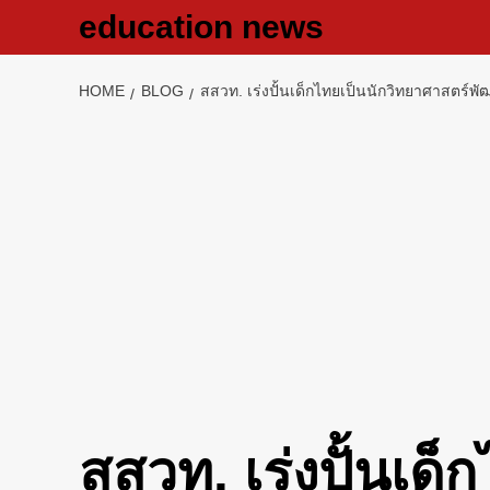
Skip
education news
to
content
HOME
BLOG
สสวท. เร่งปั้นเด็กไทยเป็นนักวิทยาศาสตร์พั
สสวท. เร่งปั้นเด