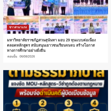
แลก
เปลี่ยน
เรียน
รู้
เพื่อ
พัฒนา
ข่าวล่ามาแรง
ศักยภาพ
ใน
การ
มหาวิทยาลัยราชภัฏสวนสุนันทา มอบ 29 ทุนแบบต่อเนื่อง
ปฏิบัติ
ตลอดหลักสูตร สนับสนุนเยาวชนเรียนจนจบ สร้างโอกาส
งาน
ทางการศึกษาอย่างยั่งยืน
ตอนนั้น
06/08/2026