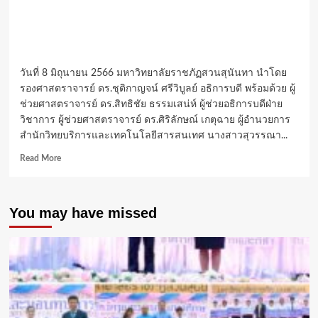
วันที่ 8 มิถุนายน 2566 มหาวิทยาลัยราชภัฏสวนสุนันทา นำโดย
รองศาสตราจารย์ ดร.ชุติกาญจน์ ศรีวิบูลย์ อธิการบดี พร้อมด้วย ผู้
ช่วยศาสตราจารย์ ดร.สิทธิชัย ธรรมเสน่ห์ ผู้ช่วยอธิการบดีฝ่าย
วิชาการ ผู้ช่วยศาสตราจารย์ ดร.ศิริลักษณ์ เกตุฉาย ผู้อำนวยการ
สำนักวิทยบริการและเทคโนโลยีสารสนเทศ นางสาวสุวรรณา...
Read
Read More
more
about
สวนสุนันทา
You may have missed
เปิด
บ้าน
ต้อน
รับ
คณะ
สวป.
ม.รามคำแหง
ร่วม