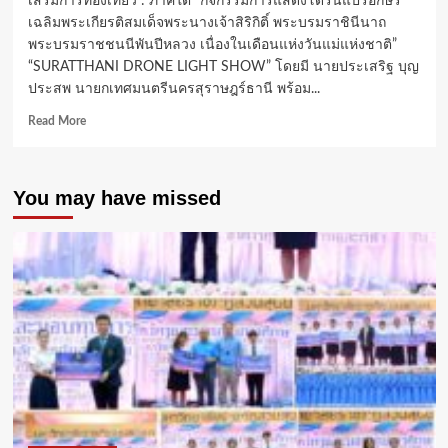
เสริมการท่องเที่ยว : ภาคใต้ “กิจกรรมการแสดงโดรนแปรอักษร
เฉลิมพระเกียรติสมเด็จพระนางเจ้าสิริกิติ์ พระบรมราชินีนาถ
พระบรมราชชนนีพันปีหลวง เนื่องในเดือนแห่งวันแม่แห่งชาติ”
“SURATTHANI DRONE LIGHT SHOW” โดยมี นายประเสริฐ บุญ
ประสพ นายกเทศมนตรีนครสุราษฎร์ธานี พร้อม...
Read
Read More
more
about
สุราษฎร์ธานี
You may have missed
ร่วม
กับ
วช.,
อว.,
สมาคม
เครื่อง
บิน
จำ
ลองฯ
โชว์
โด
รน
แปร
อักษร