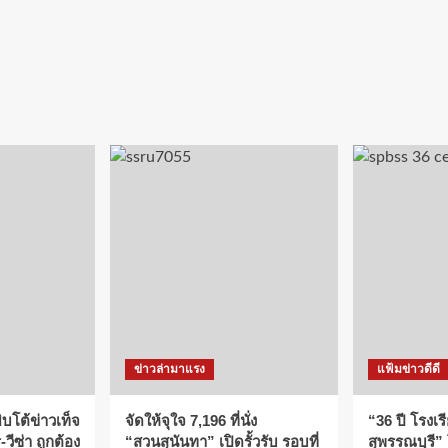
ข่าวล่ามาแรง
แฟ้มข่าวดีดี
บโต้ข่าวเท็จ
จัดให้จุใจ 7,196 ที่นั่ง
“36 ปี โรงเร
วีซ่า ถูกต้อง
“สวนสุนันทา” เปิดรั้วรับ รอบที่
สุพรรณบุรี”