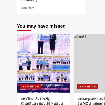
Community...
Read
Read More
more
about
สพฐ.และ
You may have missed
ไมโคร
ซอฟท์
เดิน
หน้า
เชิง
รุก!
จับ
มือ
ยก
ระดับ
ระบบ
การ
ศึกษา
ไทย
ข่าวล่ามาแรง
ข่าวล่ามาแรง
สู่
ยุค
ดิจิทัล
มหาวิทยาลัยราชภัฏ
มทร.กรุงเทพ แจงยิ
จัด
สวนสุนันทา มอบ 29 ทุนแบบ
ยัน MOU-หลักสูตร-