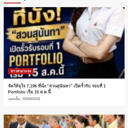
อังกฤษ
ม.รังสิต
เปิด
อบรม
3
หลักสูตร
ภาษา
อังกฤษ
ระดับ
บัณฑิต
ศึกษา
ข่าวล่ามาแรง
จัดให้จุใจ 7,196 ที่นั่ง “สวนสุนันทา” เปิดรั้วรับ รอบที่ 1
Portfolio เริ่ม 15 ส.ค.นี้
ตอนนั้น
05/08/2026