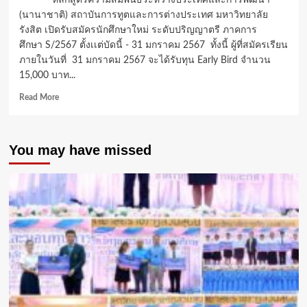
หลักสูตรความสัมพันธ์ระหว่างประเทศและการพัฒนา
นักศึกษา
(นานาชาติ) สถาบันการทูตและการต่างประเทศ มหาวิทยาลัย
ใหม่
รังสิต เปิดรับสมัครนักศึกษาใหม่ ระดับปริญญาตรี ภาคการ
มอบ
ศึกษา S/2567 ตั้งเเต่บัดนี้ - 31 มกราคม 2567 ทั้งนี้ ผู้ที่สมัครเรียน
ทุน
ภายในวันที่ 31 มกราคม 2567 จะได้รับทุน Early Bird จำนวน
สนับสนุน
การ
15,000 บาท...
ศึกษา
Read
Read More
5,000
more
บาท
about
สถาบัน
You may have missed
การ
ทูต
ม.รังสิต
เปิด
รับ
สมัคร
นักศึกษา
ใหม่ S/2567