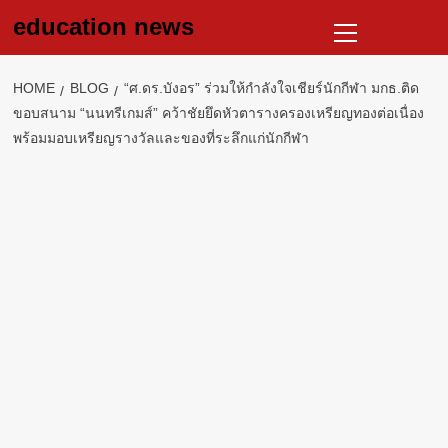
Skip
Primary
education news
to
Menu
content
HOME
BLOG
“ศ.ดร.บังอร” ร่วมให้กำลังใจเชียร์นักกีฬา มกธ.ติด
ขอบสนาม “นนทรีเกมส์” คว้าชัยยึดหัวตารางครองเหรียญทองต่อเนื่อง
พร้อมมอบเหรียญรางวัลและของที่ระลึกแก่นักกีฬา