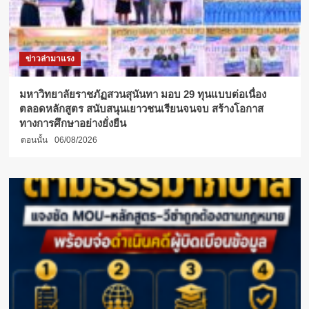
เกมส์”
คว้า
ชัย
ยึด
ข่าวล่ามาแรง
หัว
ตาราง
ครอง
มหาวิทยาลัยราชภัฏสวนสุนันทา มอบ 29 ทุนแบบต่อเนื่อง
เหรียญ
ตลอดหลักสูตร สนับสนุนเยาวชนเรียนจนจบ สร้างโอกาส
ทอง
ทางการศึกษาอย่างยั่งยืน
ต่อ
ตอนนั้น
06/08/2026
เนื่อง
พร้อม
มอบ
เหรียญ
รางวัล
และ
ของ
ที่
ระลึก
แก่
นักกีฬา