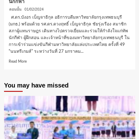
นักกีฬา
ตอนนั้น
01/02/2024
ศ.ดร.บังอร เบ็ญจาธิกุล อธิการบดีมหาวิทยาลัยกรุงเทพธนบุรี
(มกธ.) พร้อมด้วย รศ.ดร.ดวงฤทธิ์ เบ็ญจาธิกุล ชัยรุ่งเรือง สมาชิก
สภาผู้แทนราษฎร เดินทางไปตรวจเยี่ยมและร่วมให้กำลังใจแก่ทัพ
นักกีฬา ผู้ฝึกสอน และเจ้าหน้าที่ของมหาวิทยาลัยกรุงเทพธนบุรี ใน
การเข้าร่วมแข่งขันกีฬามหาวิทยาลัยแห่งประเทศไทย ครั้งที่ 49
“นนทรีเกมส์” ระหว่างวันที่ 27 มกราคม...
Read
Read More
more
about
“ศ.ดร.บังอร”
You may have missed
ร่วม
ให้
กำลัง
ใจ
เชียร์
นักกีฬา
มกธ.ติด
ขอบ
สนาม
“นนทรี