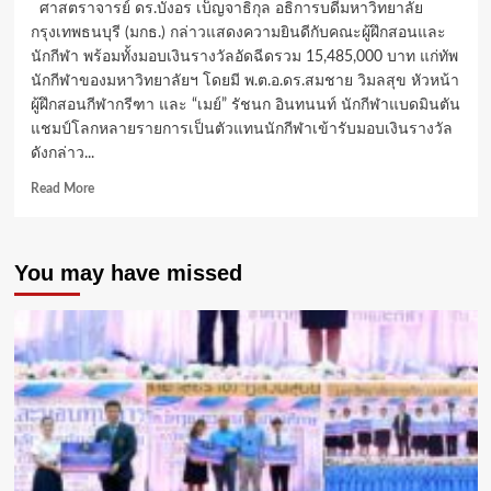
ศาสตราจารย์ ดร.บังอร เบ็ญจาธิกุล อธิการบดีมหาวิทยาลัย
กรุงเทพธนบุรี (มกธ.) กล่าวแสดงความยินดีกับคณะผู้ฝึกสอนและ
นักกีฬา พร้อมทั้งมอบเงินรางวัลอัดฉีดรวม 15,485,000 บาท แก่ทัพ
นักกีฬาของมหาวิทยาลัยฯ โดยมี พ.ต.อ.ดร.สมชาย วิมลสุข หัวหน้า
ผู้ฝึกสอนกีฬากรีฑา และ “เมย์” รัชนก อินทนนท์ นักกีฬาแบดมินตัน
แชมป์โลกหลายรายการเป็นตัวแทนนักกีฬาเข้ารับมอบเงินรางวัล
ดังกล่าว...
Read
Read More
more
about
“ศ.ดร.บังอร”
You may have missed
มอบ
เงิน
อัดฉีด
ทัพ
นักกีฬา
มกธ.
15.4
ล้าน
บาท
พร้อม
ฉลอง