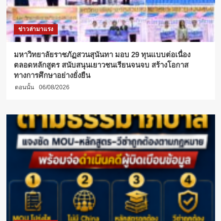
แชมป์
ยิ่ง
ใหญ่
ข่าวล่ามาแรง
คว้า
เจ้า
เหรียญ
มหาวิทยาลัยราชภัฏสวนสุนันทา มอบ 29 ทุนแบบต่อเนื่อง
ทอง
ตลอดหลักสูตร สนับสนุนเยาวชนเรียนจนจบ สร้างโอกาส
5
ทางการศึกษาอย่างยั่งยืน
สมัย
ตอนนั้น
06/08/2026
ซ้อน
“กีฬา
ปัญญา
ชน
49”