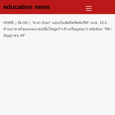
Skip
Primary
education news
to
Menu
content
HOME
BLOG
“ศ.ดร.บังอร” มอบเงินอัดฉีดทัพนักกีฬา มกธ. 15.4
ล้านบาท พร้อมฉลองแชมป์ยิ่งใหญ่คว้าเจ้าเหรียญทอง 5 สมัยซ้อน “กีฬา
ปัญญาชน 49”