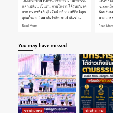
โยงเครือข่าย ทั้งด้านวิชาการ ด้านกิจกรรม
แห่งชาติล
แลกเปลี่ยน เป็นต้น ภายในงานได้รับเกียรติ
-ມະຫາວິ
จาก ดร.อาทิตย์ อุไรรัตน์ อธิการบดีกิตติคุณ
ต้อนรับอ
ผู้ก่อตั้งมหาวิทยาลัยรังสิต ดร.คำลือชา...
นวลสวรรค
Read
Read More
Read Mor
more
about
ศูนย์
You may have missed
สุวรรณภูมิ
ศึกษา
ม.รังสิต
ให้การ
ต้อนรับ
คณะ
ผู้
บริหาร
จาก
มหาวิทยาลัย
แห่ง
ชาติ
ลาว
ข่าวล่ามาแรง
ข่าวล่ามาแรง