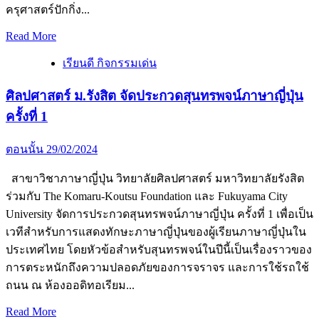
ครุศาสตร์ปักกิ่ง...
Read
Read More
more
about
เรียนดี กิจกรรมเด่น
ศิลปศาสตร์
ศิลปศาสตร์ ม.รังสิต จัดประกวดสุนทรพจน์ภาษาญี่ปุ่น
ม.รังสิต
จัด
ครั้งที่ 1
ปฐมนิเทศ
นักศึกษา
ตอนนั้น
29/02/2024
โครงการ
สาขาวิชาภาษาญี่ปุ่น วิทยาลัยศิลปศาสตร์ มหาวิทยาลัยรังสิต
ศึกษา
ร่วมกับ The Komaru-Koutsu Foundation และ Fukuyama City
ภาษา
University จัดการประกวดสุนทรพจน์ภาษาญี่ปุ่น ครั้งที่ 1 เพื่อเป็น
จีน
เวทีสำหรับการแสดงทักษะภาษาญี่ปุ่นของผู้เรียนภาษาญี่ปุ่นใน
ภาค
ประเทศไทย โดยหัวข้อสำหรับสุนทรพจน์ในปีนี้เป็นเรื่องราวของ
ฤดู
การตระหนักถึงความปลอดภัยของการจราจร และการใช้รถใช้
ร้อน
ถนน ณ ห้องออดิทอเรียม...
Read
Read More