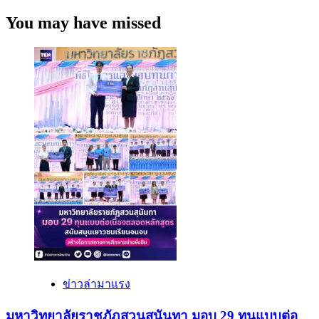
more
about
You may have missed
ศิลปศาสตร์
ม.รังสิต
จัด
ประกวด
สุนทรพจน์
ภาษา
ญี่ปุ่น
ครั้ง
ที่
1
ข่าวล่ามาแรง
มหาวิทยาลัยราชภัฏสวนสุนันทา มอบ 29 ทุนแบบต่อ