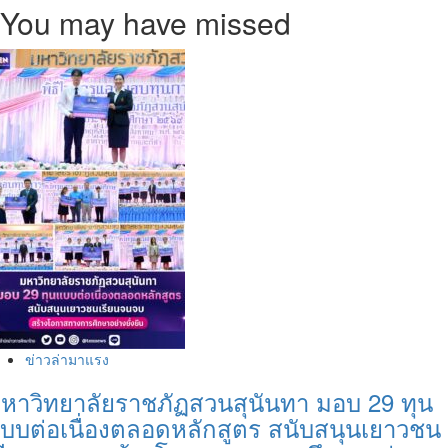
You may have missed
about
วิทยาศาสตร์
และ
เทคโนโลยี
การ
กีฬา
ม.กรุงเทพ
ธนบุรี
เตรียม
เปิด
หลักสูตร
ใหม่
รองรับ
นักศึกษา
ไทย
และ
ต่าง
ชาติ
ข่าวล่ามาแรง
หาวิทยาลัยราชภัฏสวนสุนันทา มอบ 29 ทุน
บบต่อเนื่องตลอดหลักสูตร สนับสนุนเยาวชน