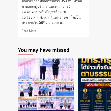
ศึกษาเข้าร่วมกิจกรรมกว่า 350 คน พร้อม
ด้วยคณะผู้บริหาร และคณาจารย์
รศ.ดร.ดวงฤทธิ์ เบ็ญจาธิกุล ชัย
รุ่งเรือง สมาชิกสภาผู้แทนราษฎร ได้เป็น
ประธานในพิธีปิดการอบรม...
Read
Read More
more
about
วิทยาลัย
You may have missed
อาชีวศึกษา
กรุงเทพ
ธนบุรี
จัด
กิจกรรม
ปัจฉิม
นิเทศ
ประจำ
ปี
การ
ศึกษา
2567
เตรียม
ความ