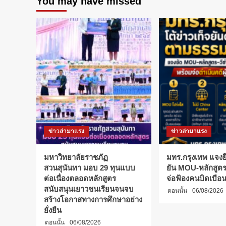
You may have missed
ราย
ชื่อ
ผู้
มี
ผล
งาน
ดี
เด่น
ทาง
วัฒนธรรม
รับ
รางวัล
“ราช
ข่าวล่ามาแรง
ข่าวล่ามาแรง
มงคล
สรรเสริญ
2566”
มหาวิทยาลัยราชภัฏ
มทร.กรุงเทพ แจงยิ
สวนสุนันทา มอบ 29 ทุนแบบ
ยัน MOU-หลักสูตร-
ต่อเนื่องตลอดหลักสูตร
จ่อฟ้องคนบิดเบือ
สนับสนุนเยาวชนเรียนจนจบ
ตอนนั้น
06/08/2026
สร้างโอกาสทางการศึกษาอย่าง
ยั่งยืน
ตอนนั้น
06/08/2026