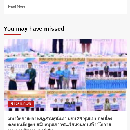
Read
Read More
more
about
อธิการบดี
You may have missed
มทร.ธัญบุรี
จัด
เต็ม
“ธนาคาร
หน่วยกิต”
ยัน
ครอบคลุม
ทุก
หลักสูตร
ปริญญา
ตรี
ถึง
ปริญญา
เอก
ข่าวล่ามาแรง
มหาวิทยาลัยราชภัฏสวนสุนันทา มอบ 29 ทุนแบบต่อเนื่อง
ตลอดหลักสูตร สนับสนุนเยาวชนเรียนจนจบ สร้างโอกาส