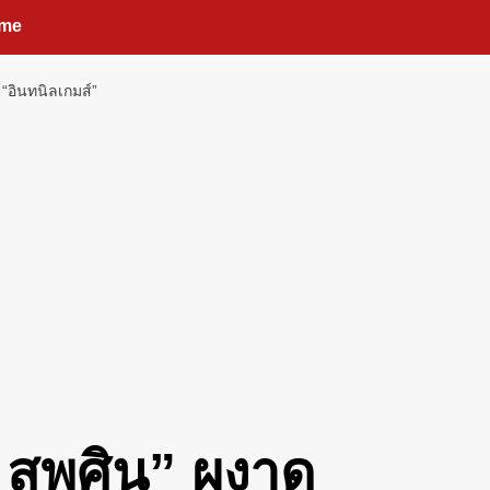
me
“อินทนิลเกมส์”
 สุพศิน” ผงาด