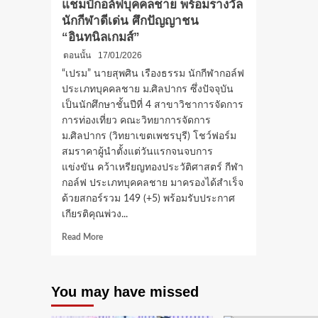
แชมป์กอล์ฟบุคคลชาย พร้อมรางวัล
นักกีฬาดีเด่น ศึกปัญญาชน
“อินทนิลเกมส์”
ตอนนั้น
17/01/2026
“เปรม” นายสุพศิน เรืองธรรม นักกีฬากอล์ฟ
ประเภทบุคคลชาย ม.ศิลปากร ซึ่งปัจจุบัน
เป็นนักศึกษาชั้นปีที่ 4 สาขาวิชาการจัดการ
การท่องเที่ยว คณะวิทยาการจัดการ
ม.ศิลปากร (วิทยาเขตเพชรบุรี) โชว์ฟอร์ม
สมราคาผู้นำตั้งแต่วันแรกจนจบการ
แข่งขัน คว้าเหรียญทองประวัติศาสตร์ กีฬา
กอล์ฟ ประเภทบุคคลชาย มาครองได้สำเร็จ
ด้วยสกอร์รวม 149 (+5) พร้อมรับประกาศ
เกียรติคุณพ่วง...
Read
Read More
more
about
ม.ศิลปากร
You may have missed
จารึก
เหรียญ
ทอง