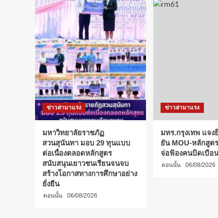
ประวัติศาสตร์!
“เปรม
สุพศิน”
คว้า
แชมป์
กอล์ฟ
บุคคล
ชาย
พร้อม
รางวัล
นักกีฬา
ข่าวล่ามาแรง
ข่าวล่ามาแรง
ดี
เด่น
ศึก
มหาวิทยาลัยราชภัฏ
มทร.กรุงเทพ แจงยิ
ปัญญา
สวนสุนันทา มอบ 29 ทุนแบบ
ยัน MOU-หลักสูตร-
ชน
ต่อเนื่องตลอดหลักสูตร
จ่อฟ้องคนบิดเบือ
“อินทนิล
สนับสนุนเยาวชนเรียนจนจบ
ตอนนั้น
06/08/2026
เกมส์”
สร้างโอกาสทางการศึกษาอย่าง
ยั่งยืน
ตอนนั้น
06/08/2026