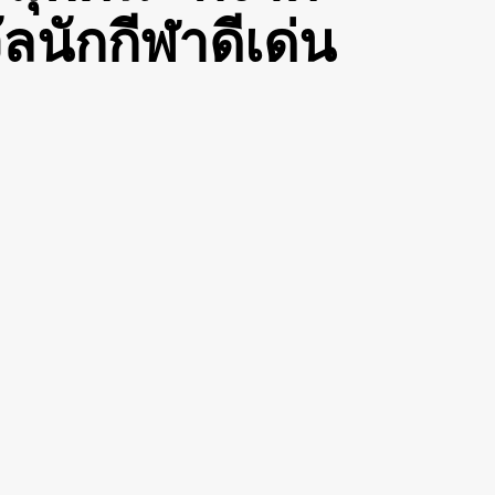
นักกีฬาดีเด่น