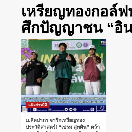
เหรียญทองกอล์ฟบ
ศึกปัญญาชน “อิน
แฟ้มข่าวดีดี
ม.ศิลปากร จารึกเหรียญทอง
ประวัติศาสตร์! “เปรม สุพศิน” คว้า