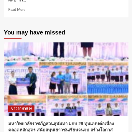
ศิลปากร...
Read
Read More
more
about
ม.ศิลปากร
You may have missed
จับ
มือ
ม.การ
กีฬา
แห่ง
ชาติ
ลง
นาม
MOU
เตรียม
สร้าง
เครือ
ข่าย
พัฒนา
ข่าวล่ามาแรง
หลักสูตร
ต้นแบบ
ระดับ
มหาวิทยาลัยราชภัฏสวนสุนันทา มอบ 29 ทุนแบบต่อเนื่อง
อุดมศึกษา
ตลอดหลักสูตร สนับสนุนเยาวชนเรียนจนจบ สร้างโอกาส