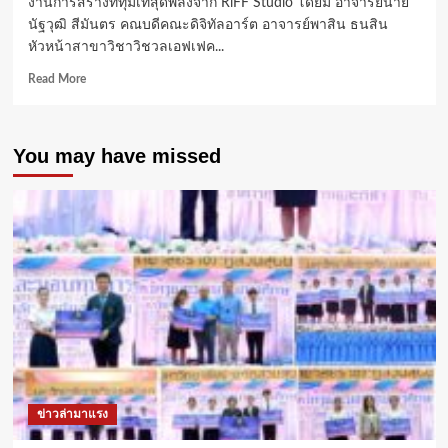
งานการสร้างที่ทุ่มเทสุดพลังจาก RiFF Studio โดยมี อาจารย์นาย
นัฐวุฒิ สีมันตร คณบดีคณะดิจิทัลอาร์ต อาจารย์พาสิน ธนสิน
หัวหน้าสาขาวิชาวิชวลเอฟเฟค...
Read
Read More
more
about
ม.รังสิต
You may have missed
เปิด
ตัว
หนัง
แอ
นิ
เม
ชั่น
แอ็
กชั่น-
ไซไฟ
ฟอร์ม
ยักษ์
สัญชาติ
ไทย
ข่าวล่ามาแรง
“นักรบ
มน