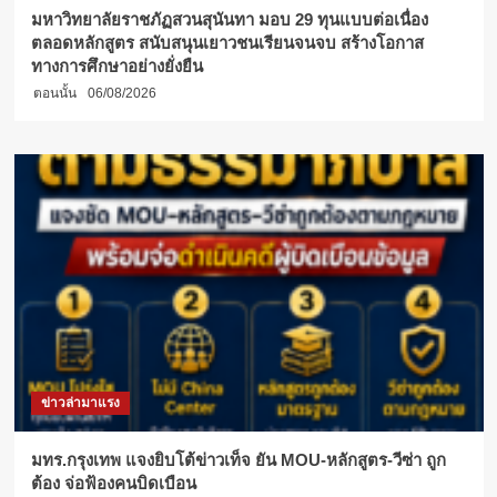
ตรา
มหาวิทยาลัยราชภัฏสวนสุนันทา มอบ 29 ทุนแบบต่อเนื่อง
ตำนาน
ตลอดหลักสูตร สนับสนุนเยาวชนเรียนจนจบ สร้างโอกาส
แปด
ทางการศึกษาอย่างยั่งยืน
ดวง
ตอนนั้น
06/08/2026
จันทร์”
อุบัติ
มหา
สงคราม
แห่ง
จักรวาล
ข่าวล่ามาแรง
มทร.กรุงเทพ แจงยิบโต้ข่าวเท็จ ยัน MOU-หลักสูตร-วีซ่า ถูก
ต้อง จ่อฟ้องคนบิดเบือน