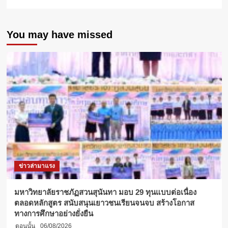
more
about
ม.รังสิต
You may have missed
มอบ
ทุน
การ
ศึกษา “Change
Agents” จำนวน
40
ทุน
ข่าวล่ามาแรง
มหาวิทยาลัยราชภัฏสวนสุนันทา มอบ 29 ทุนแบบต่อเนื่อง
ตลอดหลักสูตร สนับสนุนเยาวชนเรียนจนจบ สร้างโอกาส
ทางการศึกษาอย่างยั่งยืน
ตอนนั้น
06/08/2026