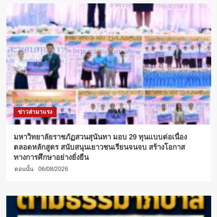
นักศึกษา
ร่วม
ประกวด
ภาพยนตร์
สั้น
คุณธรรม
หัวข้อ
“MINI
=
MORE”
#น้อย
แต่
ข่าวล่ามาแรง
มาก
มหาวิทยาลัยราชภัฏสวนสุนันทา มอบ 29 ทุนแบบต่อเนื่อง
ตลอดหลักสูตร สนับสนุนเยาวชนเรียนจนจบ สร้างโอกาส
ทางการศึกษาอย่างยั่งยืน
ตอนนั้น
06/08/2026