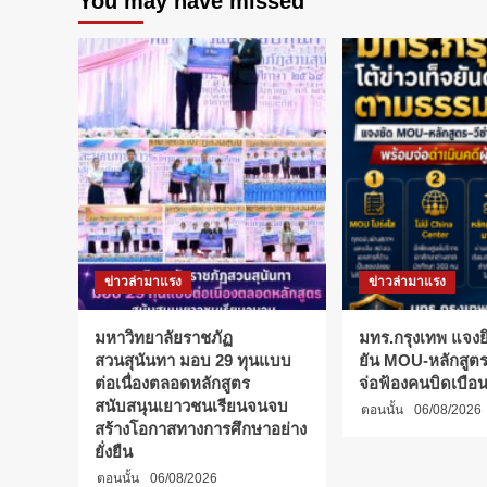
You may have missed
มือ
สสส.
จัด
งาน
“โชว์
ของ
Made
in
หลัก
หก”
ข่าวล่ามาแรง
ข่าวล่ามาแรง
มหาวิทยาลัยราชภัฏ
มทร.กรุงเทพ แจงยิ
สวนสุนันทา มอบ 29 ทุนแบบ
ยัน MOU-หลักสูตร-
ต่อเนื่องตลอดหลักสูตร
จ่อฟ้องคนบิดเบือ
สนับสนุนเยาวชนเรียนจนจบ
ตอนนั้น
06/08/2026
สร้างโอกาสทางการศึกษาอย่าง
ยั่งยืน
ตอนนั้น
06/08/2026