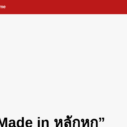
me
ง Made in หลักหก”