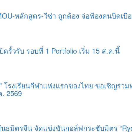
MOU-หลักสูตร-วีซ่า ถูกต้อง จ่อฟ้องคนบิดเบื
ิดรั้วรับ รอบที่ 1 Portfolio เริ่ม 15 ส.ค.นี้
ุรี” โรงเรียนกีฬาแห่งแรกของไทย ขอเชิญร่วม
ค. 2569
มิตรจีน จัดแข่งขันกอล์ฟกระชับมิตร “Ryder