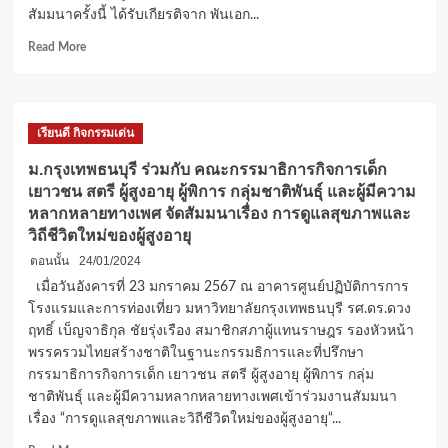
สัมมนาครั้งนี้ ได้รับเกียรติจาก พันเอก...
Read
Read More
more
about
ม.กรุงเทพ
ธนบุรี
เรียนดี กิจกรรมเด่น
ร่วม
กับ
ม.กรุงเทพธนบุรี ร่วมกับ คณะกรรมาธิการกิจการเด็ก
คณะ
เยาวชน สตรี ผู้สูงอายุ ผู้พิการ กลุ่มชาติพันธุ์ และผู้มีความ
กรรมาธิการ
หลากหลายทางเพศ จัดสัมมนาเรื่อง การดูแลสุขภาพและ
การ
วิถีชีวิตใหม่ของผู้สูงอายุ
ศึกษา
สภา
ตอนนั้น
24/01/2024
ผู้
เมื่อวันอังคารที่ 23 มกราคม 2567 ณ อาคารศูนย์ปฏิบัติการการ
แทน
โรงแรมและการท่องเที่ยว มหาวิทยาลัยกรุงเทพธนบุรี รศ.ดร.ดวง
ราษฎร
ได้
ฤทธิ์ เบ็ญจาธิกุล ชัยรุ่งเรือง สมาชิกสภาผู้แทนราษฎร รองหัวหน้า
จัดการ
พรรครวมไทยสร้างชาติในฐานะกรรมธิการและที่ปรึกษา
สัมมนา
กรรมาธิการกิจการเด็ก เยาวชน สตรี ผู้สูงอายุ ผู้พิการ กลุ่ม
ใน
ชาติพันธุ์ และผู้มีความหลากหลายทางเพศเข้าร่วมงานสัมมนา
หัวข้อ
เรื่อง “การดูแลสุขภาพและวิถีชีวิตใหม่ของผู้สูงอายุ“...
“การ
ศึกษา