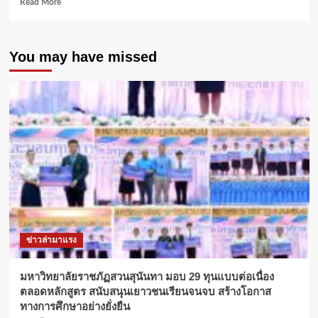
Read
Read More
กับ
more
การ
about
พัฒนา
ม.กรุงเทพ
ทา
You may have missed
ธนบุรี
งการฑูต
ร่วม
ใน
กับ
สถานการณ์
คณะ
ปัจจุบัน”
กรรมาธิการ
กิจการ
เด็ก
เยาวชน
สตรี
ผู้
สูง
อายุ
ผู้
พิการ
ข่าวล่ามาแรง
กลุ่ม
ชาติพันธุ์
และ
มหาวิทยาลัยราชภัฏสวนสุนันทา มอบ 29 ทุนแบบต่อเนื่อง
ผู้
ตลอดหลักสูตร สนับสนุนเยาวชนเรียนจนจบ สร้างโอกาส
มี
ทางการศึกษาอย่างยั่งยืน
ความ