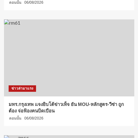
ตอนนั้น
06/08/2026
หลาก
หลาย
ทาง
เพศ
จัด
สัมมนา
เรื่อง
การ
ดูแล
สุขภาพ
และ
วิถี
ชีวิต
ใหม่
ของ
ข่าวล่ามาแรง
ผู้
สูง
อายุ
มทร.กรุงเทพ แจงยิบโต้ข่าวเท็จ ยัน MOU-หลักสูตร-วีซ่า ถูก
ต้อง จ่อฟ้องคนบิดเบือน
ตอนนั้น
06/08/2026