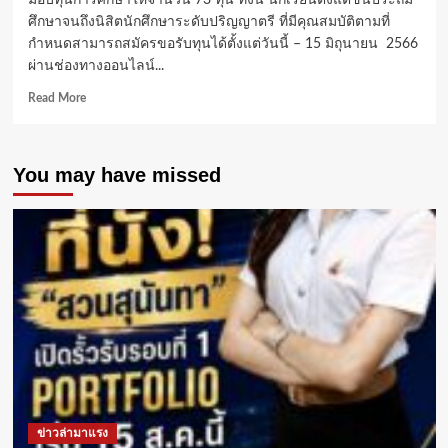
มอบทุนการศึกษาให้จำนวน 73 ทุน ทั้งนี้ นักเรียนตั้งแต่ชั้นประถม
ศึกษาจนถึงนิสิตนักศึกษาระดับปริญญาตรี ที่มีคุณสมบัติตามที่
กำหนดสามารถสมัครขอรับทุนได้ตั้งแต่วันนี้ – 15 มิถุนายน 2566
ผ่านช่องทางออนไลน์...
Read
Read More
more
about
มูลนิธิ
You may have missed
สมเด็จ
พระ
ญาณ
สังวร
รับ
สมัคร
เยาวชน
ตั้งแต่
ชั้น
ประถม
–
ป.ตรี
รับ
ทุน
ข่าวล่ามาแรง
การ