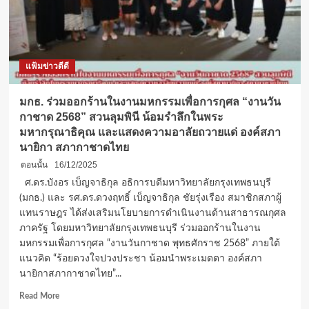
แฟ้มข่าวดีดี
มกธ. ร่วมออกร้านในงานมหกรรมเพื่อการกุศล “งานวัน
กาชาด 2568” สวนลุมพินี น้อมรำลึกในพระ
มหากรุณาธิคุณ และแสดงความอาลัยถวายแด่ องค์สภา
นายิกา สภากาชาดไทย
ตอนนั้น
16/12/2025
ศ.ดร.บังอร เบ็ญจาธิกุล อธิการบดีมหาวิทยาลัยกรุงเทพธนบุรี
(มกธ.) และ รศ.ดร.ดวงฤทธิ์ เบ็ญจาธิกุล ชัยรุ่งเรือง สมาชิกสภาผู้
แทนราษฎร ได้ส่งเสริมนโยบายการดำเนินงานด้านสาธารณกุศล
ภาครัฐ โดยมหาวิทยาลัยกรุงเทพธนบุรี ร่วมออกร้านในงาน
มหกรรมเพื่อการกุศล “งานวันกาชาด พุทธศักราช 2568” ภายใต้
แนวคิด “ร้อยดวงใจปวงประชา น้อมนำพระเมตตา องค์สภา
นายิกาสภากาชาดไทย”...
Read
Read More
more