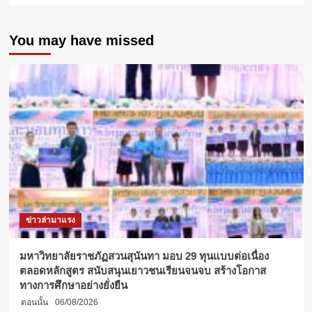
about
มกธ.
You may have missed
ร่วม
ออก
ร้าน
ใน
งาน
มหกรรม
เพื่อ
การ
กุศล
“งาน
วัน
กาชาด
2568”
สวนลุมพินี
ข่าวล่ามาแรง
น้อม
รำลึก
ใน
มหาวิทยาลัยราชภัฏสวนสุนันทา มอบ 29 ทุนแบบต่อเนื่อง
พระ
ตลอดหลักสูตร สนับสนุนเยาวชนเรียนจนจบ สร้างโอกาส
มหากรุณาธิคุณ
ทางการศึกษาอย่างยั่งยืน
และ
ตอนนั้น
06/08/2026
แสดง