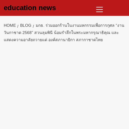
Skip
Primary
education news
to
Menu
content
HOME
BLOG
มกธ. ร่วมออกร้านในงานมหกรรมเพื่อการกุศล “งาน
วันกาชาด 2568” สวนลุมพินี น้อมรำลึกในพระมหากรุณาธิคุณ และ
แสดงความอาลัยถวายแด่ องค์สภานายิกา สภากาชาดไทย