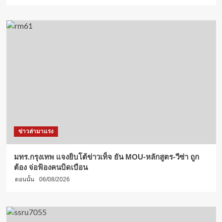
ความ
อาลัย
ถวาย
แด่
องค์
สภา
นายิกา
สภากาชาดไทย
ข่าวล่ามาแรง
มทร.กรุงเทพ แจงยิบโต้ข่าวเท็จ ยัน MOU-หลักสูตร-วีซ่า ถูก
ต้อง จ่อฟ้องคนบิดเบือน
ตอนนั้น
06/08/2026