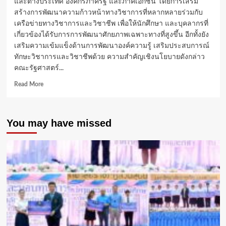
และต่างประเทศ องค์กรภาครัฐ และภาคเอกชน โดยการเสริม
สร้างการพัฒนาความก้าวหน้าทางวิชาการที่หลากหลายร่วมกับ
เครือข่ายทางวิชาการและวิชาชีพ เพื่อให้นักศึกษา และบุคลากรที่
เกี่ยวข้องได้รับการการพัฒนาศักยภาพเฉพาะทางที่สูงขึ้น อีกทั้งยัง
เสริมความเข้มแข็งด้านการพัฒนาองค์ความรู้ เสริมประสบการณ์
ทักษะวิชาการและวิชาชีพด้วย ความสำคัญเชิงนโยบายดังกล่าว
คณะรัฐศาสตร์...
Read
Read More
more
about
มกธ.
You may have missed
จับ
มือ
“FUJLAN
HWA
NAN
WOMEN’S
COLLEGE”
ลง
นาม
ความ
ร่วม