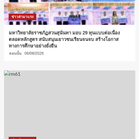
มือ
ทาง
วิชาการ
ข่าวล่ามาแรง
มุ่ง
พัฒนา
หลักสูตร
มหาวิทยาลัยราชภัฏสวนสุนันทา มอบ 29 ทุนแบบต่อเนื่อง
ใหม่
ตลอดหลักสูตร สนับสนุนเยาวชนเรียนจนจบ สร้างโอกาส
สาขา
ทางการศึกษาอย่างยั่งยืน
วิชา
ตอนนั้น
06/08/2026
สตรี
ผู้นำ
ยุค
ใหม่