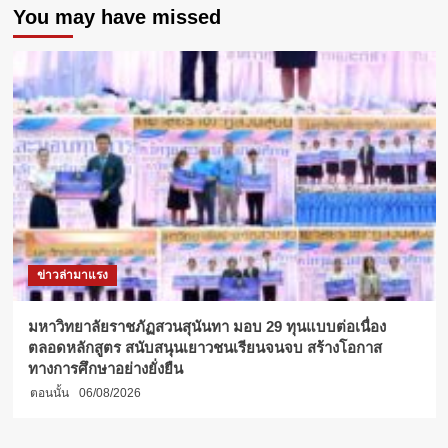
You may have missed
ไป
ส่อง!
ผล
งาน
Project
:
Creative
space
สุด
เจ๋ง
ของ
DEK
Interior
Design
ข่าวล่ามาแรง
SPU
มหาวิทยาลัยราชภัฏสวนสุนันทา มอบ 29 ทุนแบบต่อเนื่อง
ตลอดหลักสูตร สนับสนุนเยาวชนเรียนจนจบ สร้างโอกาส
ทางการศึกษาอย่างยั่งยืน
ตอนนั้น
06/08/2026