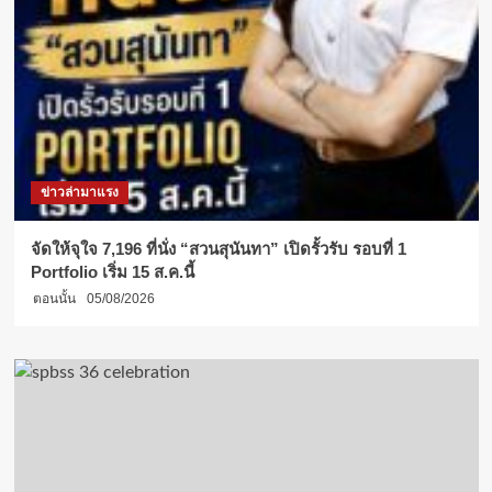
ด้วย
Enterprise
Architecture
(EA)
DPU
จับ
มือ
TCCtech
วาง
ข่าวล่ามาแรง
รากฐาน
การ
ศึกษา
จัดให้จุใจ 7,196 ที่นั่ง “สวนสุนันทา” เปิดรั้วรับ รอบที่ 1
แห่ง
Portfolio เริ่ม 15 ส.ค.นี้
อนาคต
ตอนนั้น
05/08/2026
ใน
ยุค
AI