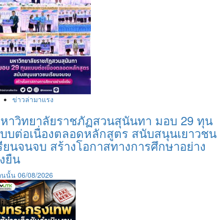
ไป
ตั้ง
แคม
ป์
สา
ยมู…
ห้าม
พลาด
5-
6
ข่าวล่ามาแรง
ส.ค.นี้
หาวิทยาลัยราชภัฏสวนสุนันทา มอบ 29 ทุน
บบต่อเนื่องตลอดหลักสูตร สนับสนุนเยาวชน
รียนจนจบ สร้างโอกาสทางการศึกษาอย่าง
ั่งยืน
นนั้น
06/08/2026