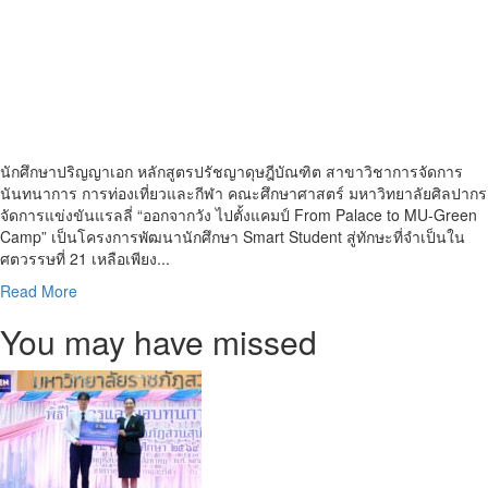
นักศึกษาปริญญาเอก หลักสูตรปรัชญาดุษฎีบัณฑิต สาขาวิชาการจัดการ
นันทนาการ การท่องเที่ยวและกีฬา คณะศึกษาศาสตร์ มหาวิทยาลัยศิลปากร
จัดการแข่งขันแรลลี่ “ออกจากวัง ไปตั้งแคมป์ From Palace to MU-Green
Camp” เป็นโครงการพัฒนานักศึกษา Smart Student สู่ทักษะที่จําเป็นใน
ศตวรรษที่ 21 เหลือเพียง...
Read
Read More
more
You may have missed
about
ป.เอก
ม.ศิลปากร
จัด
แรลลี่
ออก
จาก
วัง