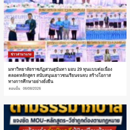
กำลัง
ใจ
สู้
ศึก
ฟุต
ซอ
ล
อุดมศึกษา
“กรม
พลศึกษา-
ข่าวล่ามาแรง
นอร์
ทก
รุง
มหาวิทยาลัยราชภัฏสวนสุนันทา มอบ 29 ทุนแบบต่อเนื่อง
เทพ
ตลอดหลักสูตร สนับสนุนเยาวชนเรียนจนจบ สร้างโอกาส
แชมเปี้ยน
ทางการศึกษาอย่างยั่งยืน
ชิพ
ตอนนั้น
06/08/2026
ครั้ง
ที่
14”