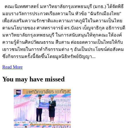
คณะนิเทศศาสตร์ มหาวิทยาลัยกรุงเทพธนบุรี (มกธ.) ได้จัดพิธี
มอบรางวัลการประกวดเรียงความใน หัวข้อ "ฉันรักเมืองไทย"
เพื่อส่งเสริมความรักชาติและความภาคภูมิใจในความเป็นไทย
ตามนโยบายของ ศาสตราจารย์ ดร.บังอร เบ็ญจาธิกุล อธิการบดี
มหาวิทยาลัยกรุงเทพธนบุรี ในการสนับสนุนให้ทุกคณะให้องค์
ความรู้ด้านศิลปวัฒนธรรม สืบสาน ต่อยอดความเป็นไทยให้กับ
เยาวชนไทยในการทำกิจกรรมต่าง ๆ อันเป็นประโยขน์ต่อสังคม
ซึ่งกิจกรรมครั้งนี้จัดขึ้นโดยมูลนิธิทรัพย์ปัญญา...
Read
Read More
more
about
You may have missed
“นิเทศ(มกธ.)
จับ
มือ
มูลนิธิ
ทรัพย์
ปัญญา
กองทัพ