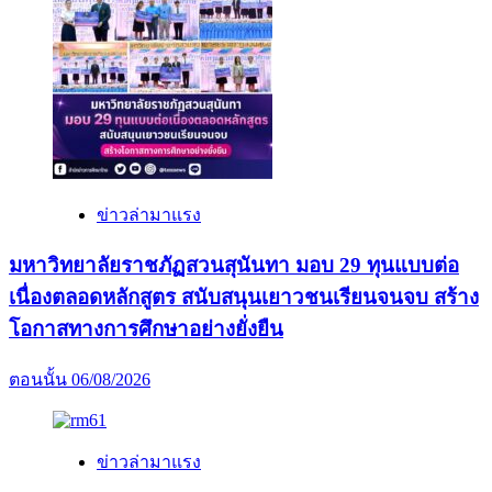
เรือ
และ
GPSC
มอบ
รางวัล
การ
ประกวด
เรียง
ข่าวล่ามาแรง
ความ
‘ฉัน
มหาวิทยาลัยราชภัฏสวนสุนันทา มอบ 29 ทุนแบบต่อ
รัก
เนื่องตลอดหลักสูตร สนับสนุนเยาวชนเรียนจนจบ สร้าง
เมือง
โอกาสทางการศึกษาอย่างยั่งยืน
ไทย’
เชิดชู
ตอนนั้น
06/08/2026
ความ
รัก
ชาติ
ข่าวล่ามาแรง
และ