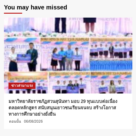
นักศึกษา
You may have missed
ปริญญา
เอก
รุ่น
เจ้า
สัว
12
เชิญ
คุณ
กร
ทัพพะ
รังสี
บรรยาย
หัวข้อ
“50
ข่าวล่ามาแรง
ปี
สัมพันธ์
ไทย-
มหาวิทยาลัยราชภัฏสวนสุนันทา มอบ 29 ทุนแบบต่อเนื่อง
จีน”
ตลอดหลักสูตร สนับสนุนเยาวชนเรียนจนจบ สร้างโอกาส
เน้น
ทางการศึกษาอย่างยั่งยืน
ย้ำ
ตอนนั้น
06/08/2026
ความ
สำคัญ
ทางการ