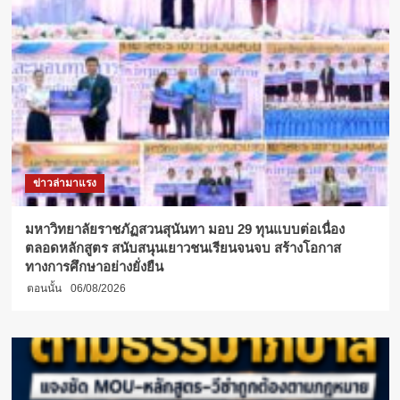
ป.เอก
ม.ศิลปากร
ร่วม
ยินดี
ศาสตราจารย์
ดร.คณิต
เขียว
วิชัย
ข่าวล่ามาแรง
มหาวิทยาลัยราชภัฏสวนสุนันทา มอบ 29 ทุนแบบต่อเนื่อง
ตลอดหลักสูตร สนับสนุนเยาวชนเรียนจนจบ สร้างโอกาส
ทางการศึกษาอย่างยั่งยืน
ตอนนั้น
06/08/2026