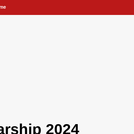
me
rship 2024