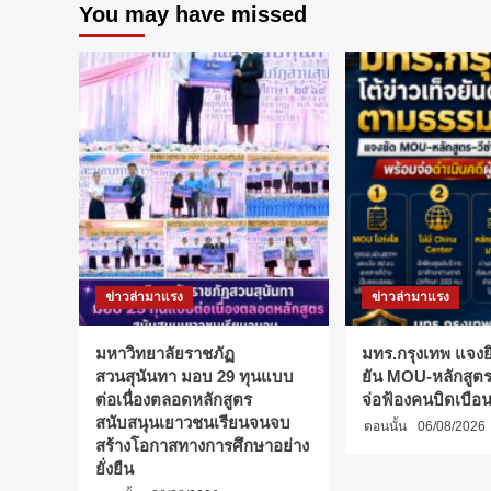
You may have missed
ธนาคาร
SCB
Young
Tech
Scholarship
2024
เรียน
ต่อ
ป.ตรี
ต่าง
ประเทศ
ฟรี!
100%
ข่าวล่ามาแรง
ข่าวล่ามาแรง
มหาวิทยาลัยราชภัฏ
มทร.กรุงเทพ แจงยิ
สวนสุนันทา มอบ 29 ทุนแบบ
ยัน MOU-หลักสูตร-
ต่อเนื่องตลอดหลักสูตร
จ่อฟ้องคนบิดเบือ
สนับสนุนเยาวชนเรียนจนจบ
ตอนนั้น
06/08/2026
สร้างโอกาสทางการศึกษาอย่าง
ยั่งยืน