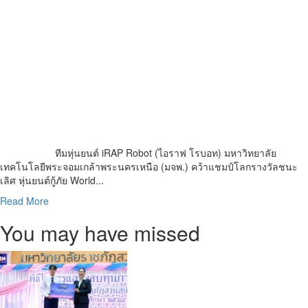
ทีมหุ่นยนต์ iRAP Robot (ไอราฟ โรบอท) มหาวิทยาลัย
เทคโนโลยีพระจอมเกล้าพระนครเหนือ (มจพ.) คว้าแชมป์โลกรางวัลชนะ
เลิศ หุ่นยนต์กู้ภัย World...
Read
Read More
more
You may have missed
about
ทีม
หุ่น
ยนต์
กู้ภัย
iRAP