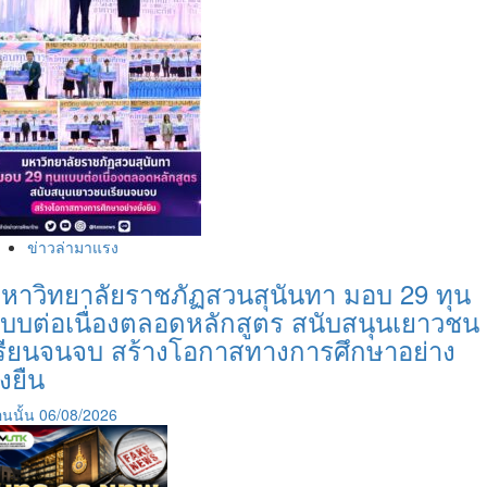
ROBOT
คว้า
แชมป์
โลก
World
Robocup
Rescue
2024
เป็น
สมัย
ที่
10
ข่าวล่ามาแรง
หาวิทยาลัยราชภัฏสวนสุนันทา มอบ 29 ทุน
บบต่อเนื่องตลอดหลักสูตร สนับสนุนเยาวชน
รียนจนจบ สร้างโอกาสทางการศึกษาอย่าง
ั่งยืน
นนั้น
06/08/2026