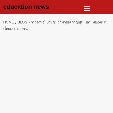
Skip
Primary
education news
to
Menu
content
HOME
BLOG
‘ดวงฤทธิ์’ ประชุมร่วมวุฒิสภาญี่ปุ่น เปิดมุมมองด้าน
เด็กและเยาวชน