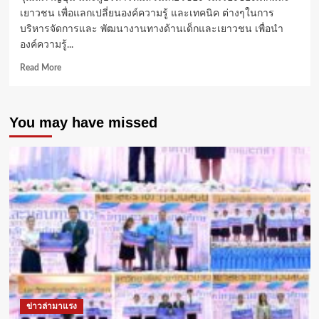
เยาวชน เพื่อแลกเปลี่ยนองค์ความรู้ และเทคนิค ต่างๆในการ
บริหารจัดการและ พัฒนางานทางด้านเด็กและเยาวชน เพื่อนำ
องค์ความรู้...
Read
Read More
more
about
‘ดวง
You may have missed
ฤทธิ์’
ประชุม
ร่วม
วุฒิสภา
ญี่ปุ่น
เปิด
มุม
มอง
ด้าน
เด็ก
และ
เยาวชน
ข่าวล่ามาแรง