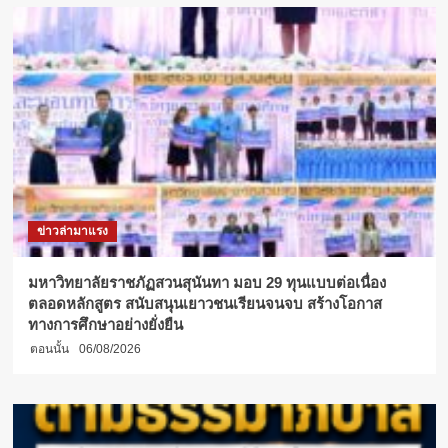
ระยับ
ศรี
หนุน
งาน
สืบสาน
วัฒนธรรม
ลาว
เขมร
ส่วย
เยอ
อำเภอ
ไพรบึง
ข่าวล่ามาแรง
ศรีสะเกษ
มหาวิทยาลัยราชภัฏสวนสุนันทา มอบ 29 ทุนแบบต่อเนื่อง
ตลอดหลักสูตร สนับสนุนเยาวชนเรียนจนจบ สร้างโอกาส
ทางการศึกษาอย่างยั่งยืน
ตอนนั้น
06/08/2026