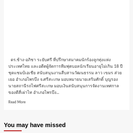
ดร.ช้าง-อภิชา ระยับศรี ที่ปรึกษาสมาคมนักร้องลูกทุ่งแห่ง
ประเทศไทย และอดีตผู้จัดการทีมฟุตบอลนักเรียนอายุไม่เกิน 18 ปี
ชุดแชมป์เอเชีย สนับสนุนงานสืบสานวัฒนธรรม ลาว เขมร ส่วย
เยอ อำเภอไพรบึง จ.ศรีสะเกษ มอบหมายนายเสริมศักดิ์ บุญรอง
นายสถานีรถไฟศรีสะเกษ มอบเงินสนับสนุนการจัดงานเทศกาล
ของดีสี่เผ่าไท อำเภอไพรบึง...
Read
Read More
more
about
ดร.ช้าง-
You may have missed
อภิ
ชา