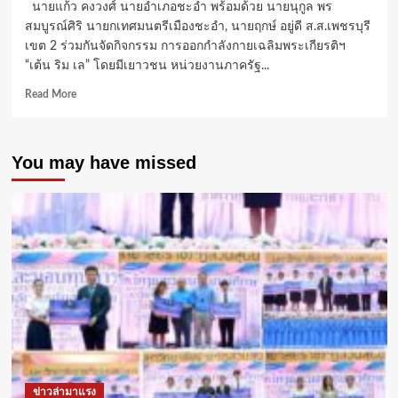
นายแก้ว คงวงศ์ นายอำเภอชะอำ พร้อมด้วย นายนุกูล พร
สมบูรณ์ศิริ นายกเทศมนตรีเมืองชะอำ, นายฤกษ์ อยู่ดี ส.ส.เพชรบุรี
เขต 2 ร่วมกันจัดกิจกรรม การออกกำลังกายเฉลิมพระเกียรติฯ
“เต้น ริม เล” โดยมีเยาวชน หน่วยงานภาครัฐ...
Read
Read More
more
about
ชะอำ
You may have missed
ร่วม
กับ
อว.-
ส.กีฬา
เครื่อง
บิน
จำลอง
และ
วิทยุ
บังคับ
จัด
โชว์
โดรน
500
ข่าวล่ามาแรง
ลำ