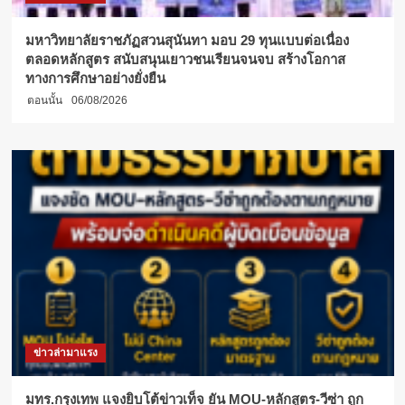
เฉลิมพระเกียรติ
12
มหาวิทยาลัยราชภัฏสวนสุนันทา มอบ 29 ทุนแบบต่อเนื่อง
สิงหาคม
ตลอดหลักสูตร สนับสนุนเยาวชนเรียนจนจบ สร้างโอกาส
นัก
ทางการศึกษาอย่างยั่งยืน
ท่อง
ตอนนั้น
06/08/2026
เที่ยว
นับ
พัน
แห่
ชม
ฉลอง
วัน
แม่
แห่ง
ชาติ
ข่าวล่ามาแรง
มทร.กรุงเทพ แจงยิบโต้ข่าวเท็จ ยัน MOU-หลักสูตร-วีซ่า ถูก