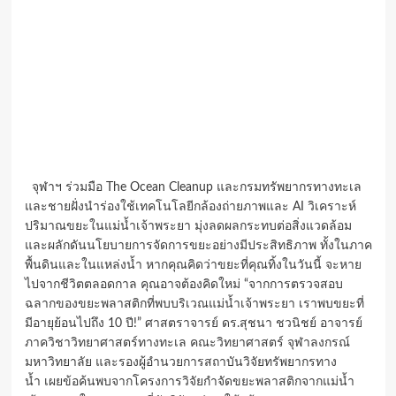
จุฬาฯ ร่วมมือ The Ocean Cleanup และกรมทรัพยากรทางทะเล
และชายฝั่งนำร่องใช้เทคโนโลยีกล้องถ่ายภาพและ AI วิเคราะห์
ปริมาณขยะในแม่น้ำเจ้าพระยา มุ่งลดผลกระทบต่อสิ่งแวดล้อม
และผลักดันนโยบายการจัดการขยะอย่างมีประสิทธิภาพ ทั้งในภาค
พื้นดินและในแหล่งน้ำ หากคุณคิดว่าขยะที่คุณทิ้งในวันนี้ จะหาย
ไปจากชีวิตตลอดกาล คุณอาจต้องคิดใหม่ “จากการตรวจสอบ
ฉลากของขยะพลาสติกที่พบบริเวณแม่น้ำเจ้าพระยา เราพบขยะที่
มีอายุย้อนไปถึง 10 ปี!” ศาสตราจารย์ ดร.สุชนา ชวนิชย์ อาจารย์
ภาควิชาวิทยาศาสตร์ทางทะเล คณะวิทยาศาสตร์ จุฬาลงกรณ์
มหาวิทยาลัย และรองผู้อำนวยการสถาบันวิจัยทรัพยากรทาง
น้ำ เผยข้อค้นพบจากโครงการวิจัยกำจัดขยะพลาสติกจากแม่น้ำ