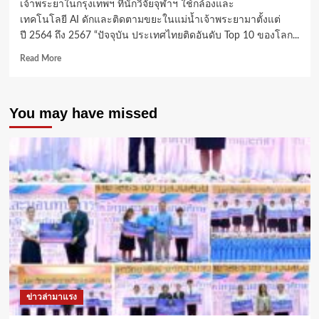
เจ้าพระยาในกรุงเทพฯ ที่นักวิจัยจุฬาฯ ใช้กล้องและ
เทคโนโลยี AI ดักและติดตามขยะในแม่น้ำเจ้าพระยามาตั้งแต่
ปี 2564 ถึง 2567 “ปัจจุบัน ประเทศไทยติดอันดับ Top 10 ของโลก...
Read
Read More
more
about
จุฬาฯ
You may have missed
จับ
มือ The
Ocean
Cleanup ใช้
กล้อง
และ AI วิเคราะห์
ปริมาณ
และ
เส้น
ทาง
ขยะ
ใน
แม่น้ำ
หวัง
ข่าวล่ามาแรง
วาง
แนวทาง