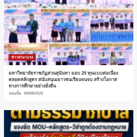
ไทย
จาก
การ
จัด
อันดับ
โดย
THE
Asia
University
Rankings
ข่าวล่ามาแรง
2024
มหาวิทยาลัยราชภัฏสวนสุนันทา มอบ 29 ทุนแบบต่อเนื่อง
ตลอดหลักสูตร สนับสนุนเยาวชนเรียนจนจบ สร้างโอกาส
ทางการศึกษาอย่างยั่งยืน
ตอนนั้น
06/08/2026