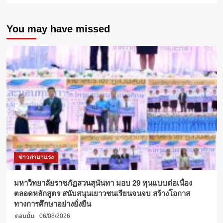
about
จาก
You may have missed
เปลือก
ทุเรียน
เหลือ
ทิ้ง
สู่
นวัตกรรม
แห่ง
ความ
ยั่งยืน
ดุษฎี
บัณฑิต
จุฬาฯ
พัฒนา
เส้นใย
ข่าวล่ามาแรง
ผ้า
ทอ
จาก
มหาวิทยาลัยราชภัฏสวนสุนันทา มอบ 29 ทุนแบบต่อเนื่อง
เปลือก
ตลอดหลักสูตร สนับสนุนเยาวชนเรียนจนจบ สร้างโอกาส
ทุเรียน
ทางการศึกษาอย่างยั่งยืน
สำเร็จ
ตอนนั้น
06/08/2026
ครั้ง