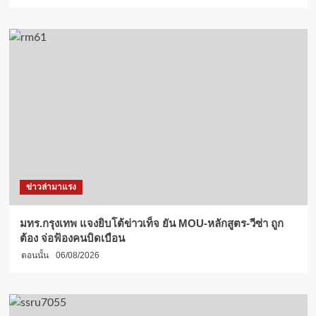
แรก
ใน
ไทย
ผสาน
ภูมิปัญญา
ท้อง
ถิ่น
ส่ง
เสริม
Soft
Power
ไทย
ข่าวล่ามาแรง
มทร.กรุงเทพ แจงยิบโต้ข่าวเท็จ ยัน MOU-หลักสูตร-วีซ่า ถูก
ต้อง จ่อฟ้องคนบิดเบือน
ตอนนั้น
06/08/2026